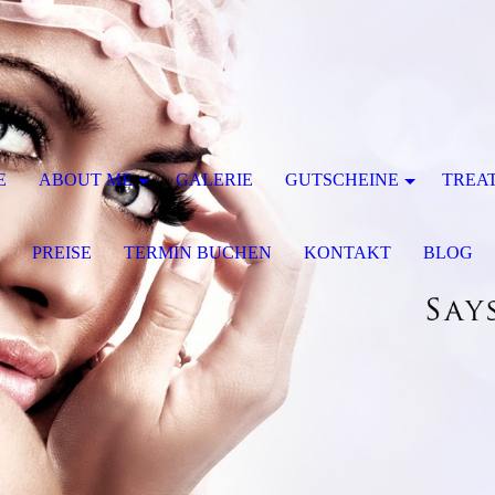
E
ABOUT ME
GALERIE
GUTSCHEINE
TREA
P
PREISE
TERMIN BUCHEN
KONTAKT
BLOG