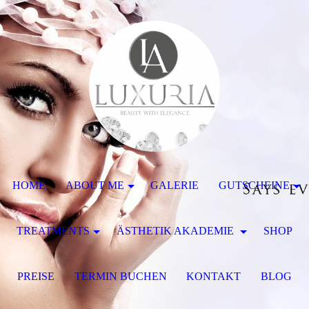
HOME
ABOUT ME
GALERIE
GUTSCHEINE
TREATMENTS
ÄSTHETIK AKADEMIE
SHOP
PREISE
TERMIN BUCHEN
KONTAKT
BLOG