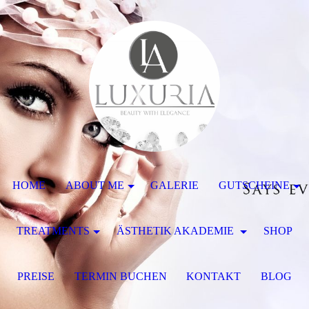
HOME
ABOUT ME
GALERIE
GUTSCHEINE
TREATMENTS
ÄSTHETIK AKADEMIE
SHOP
PREISE
TERMIN BUCHEN
KONTAKT
BLOG