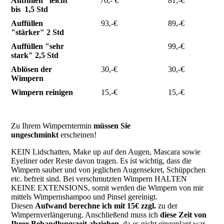
Auffüllen "leicht
76,- €
81,-€
bis 1,5 Std
Auffüllen
93,-€
89,-€
"stärker" 2 Std
Auffüllen "sehr
99,-€
stark" 2,5 Std
Ablösen der
30,-€
30,-€
Wimpern
Wimpern reinigen
15,-€
15,-€
Zu Ihrem Wimperntermin
müssen Sie
ungeschminkt
erscheinen!
KEIN Lidschatten, Make up auf den Augen, Mascara sowie
Eyeliner oder Reste davon tragen. Es ist wichtig, dass die
Wimpern sauber und von jeglichen Augensekret, Schüppchen
etc. befreit sind. Bei verschmutzten Wimpern HALTEN
KEINE EXTENSIONS, somit werden die Wimpern von mir
mittels Wimpernshampoo und Pinsel gereinigt.
Diesen
Aufwand berechne ich mit 15€ zzgl.
zu der
Wimpernverlängerung. Anschließend muss ich
diese Zeit von
Ihrer Behandlungszeit abziehen
, da es nicht eingeplant war