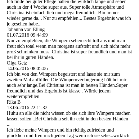
Ich finde bei guter Pflege halten die wirklich lange und sehen
auch in der 4 Woche super aus. Super tolle Atmosphäre und
Christina ist einfach lieb und mega freundlich. Bin immer
wieder gerne da... Nur zu empfehlen... Bestes Ergebnis was ich
je gesehen habe...
Johanna von Elling
01.07.2016
09:44:09
Nur zu empfehlen, die Wimpern sehen echt toll aus und man
freut sich total wenn man morgens aufsteht und sich nicht mehr
groß schminken muss. Christina ist super freundlich und man ist
bei ihr in guten Händen.
Olga Getz
14.06.2016
08:05:06
Ich bin von den Wimpern begeistert und lasse sie mir zum
zweiten Mal auffüllen.Die Wimpernverlangerung hält bei mir
auch sehr lange.Bei Christina ist man in besten Händen.Super
freundlich und das Ergebnis ist klasse . Würde jedem
weiterempfehlen.
Rika B
13.06.2016
22:11:32
Huhu an alle die nicht wissen ob sie sich ihre Wimpern machen
lassen sollen...Bei Christina seit ihr echt in den besten Händen
...
Ich liebe meine Wimpern und bin richtig zufrieden und
glücklich und freu mich jeden Tag wenn ich sie sehe...wirklich